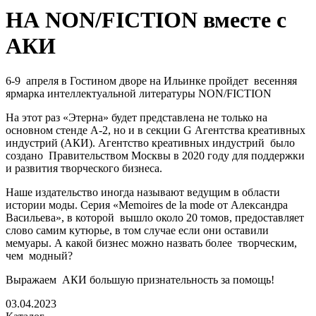
НА NON/FICTION вместе с
АКИ
6-9
апреля в Гостином дворе на Ильинке пройдет
весенняя
ярмарка интеллектуальной литературы
NON
/
FICTION
На этот раз «Этерна» будет представлена не только на
основном стенде А-2, но и в секции
G
Агентства креативных
индустрий (АКИ). Агентство креативных индустрий
было
создано
Правительством Москвы в 2020 году для поддержки
и развития творческого бизнеса.
Наше издательство иногда называют ведущим в области
истории моды. Серия «
Memoires
de
la
mode
от Александра
Васильева», в которой
вышло около 20 томов, предоставляет
слово самим кутюрье, в том случае если они оставили
мемуары. А какой бизнес можно назвать более
творческим,
чем
модный?
Выражаем
АКИ большую признательность за помощь!
03.04.2023