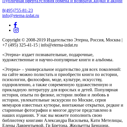
Публичная оферта
Условия обмена и возврата
Скидки и акции
8(495)755-81-23
info@eterna-izdat.ru
Copyright © 2008-2019 Издательство Этерна, Россия, Москва |
+7 (495) 325-41-15 | info@eterna-izdat.ru
«Этерна» издает познавательные, подарочные,
художественные и научно-популярные книги и альбомы.
«Этерна» – универсальное издательство для всех поколений:
на сайте можно полистать и приобрести книги по истории,
психологии, философии, моде, культуре, искусству,
оздоровлению, а также современную художественную и
прикладную литературу для взрослых и детей. Популярная
история, опыты по физике, истории любви и любовь в
истории, увлекательные экскурсии по Москве, серия
мемуаров известных кутюрье, винтажные открытки, редкие и
старинные фотографии и многое другое представлено в
наших изданиях. У нас вы можете пополнить свою
библиотеку книгами Александра Васильева, Кати Метелицы,
Елены Лаврентьевой, Ги Бретона, Жюльетты Бенцони,