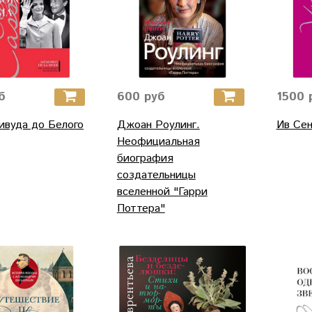
б
600 руб
1500 
ивуда до Белого
Джоан Роулинг.
Ив Сен
Неофициальная
биография
создательницы
вселенной "Гарри
Поттера"