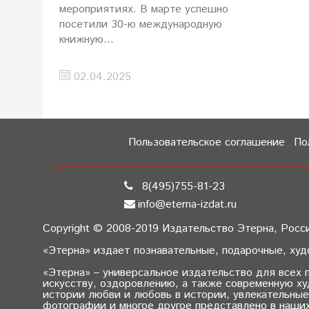
мероприятиях. В марте успешно
посетили 30-ю международную
книжную...
02.04.2025
Пользовательское соглашение
По
8(495)755-81-23
info@eterna-izdat.ru
Copyright © 2008-2019 Издательство Этерна, Россия,
«Этерна» издает познавательные, подарочные, худ
«Этерна» – универсальное издательство для всех п
искусству, оздоровлению, а также современную х
истории любви и любовь в истории, увлекательные
фотографии и многое другое представлено в наших