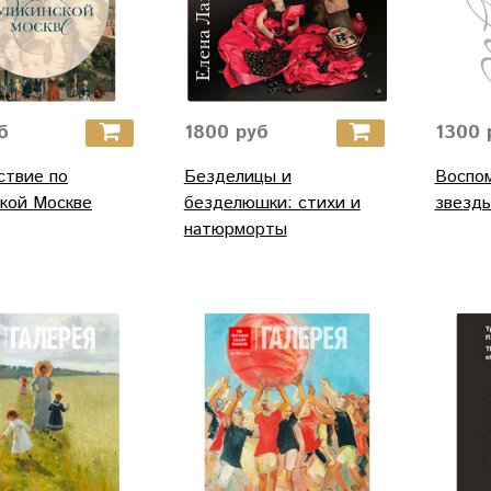
б
1800 руб
1300 
ствие по
Безделицы и
Воспо
кой Москве
безделюшки: стихи и
звезд
натюрморты