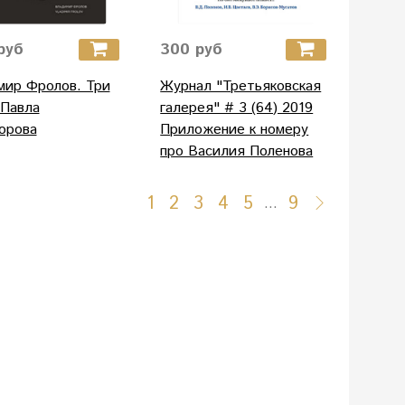
руб
300 руб
мир Фролов. Три
Журнал "Третьяковская
 Павла
галерея" # 3 (64) 2019
орова
Приложение к номеру
про Василия Поленова
1
2
3
4
5
9
…