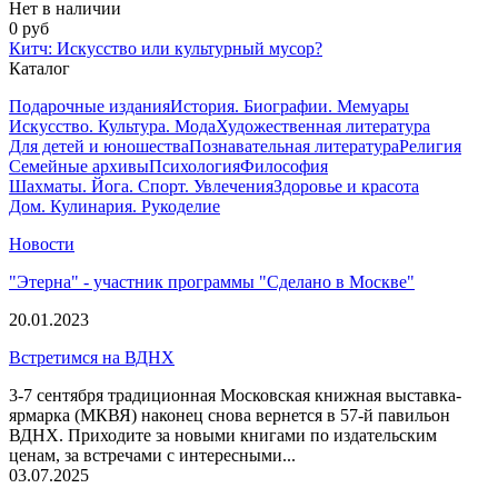
Нет в наличии
0 руб
Китч: Искусство или культурный мусор?
Каталог
Подарочные издания
История. Биографии. Мемуары
Искусство. Культура. Мода
Художественная литература
Для детей и юношества
Познавательная литература
Религия
Семейные архивы
Психология
Философия
Шахматы. Йога. Спорт. Увлечения
Здоровье и красота
Дом. Кулинария. Рукоделие
Новости
"Этерна" - участник программы "Сделано в Москве"
20.01.2023
Встретимся на ВДНХ
3-7 сентября традиционная Московская книжная выставка-
ярмарка (МКВЯ) наконец снова вернется в 57-й павильон
ВДНХ. Приходите за новыми книгами по издательским
ценам, за встречами с интересными...
03.07.2025