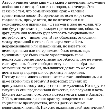
Автор начинает свою книгу с важного замечания: положение
любовниц не всегда было так позорно, как теперь. Это
связано с тем, что романтический брак – явление
сравнительно новое. Исторически во всем мире семьи
создавались, прежде всего, по политическим или
экономическим причинам. «От мужей и жен не ждали, что
они будут трепетать при каждом прикосновении, обожать
друг друга или взаимно удовлетворять эмоциональные
потребности», – пишет она. В тех обществах отношения
между мужчиной и его любовницей могли быть
недозволенными или незаконными, но назвать их
неожиданными или нетерпимыми было нельзя: ведь
мужчинам надо было как-то удовлетворять свои
неконтролируемые сексуальные потребности. Тем не менее,
если мужчины более свободно вступали во внебрачные
отношения, то женщин, пытавшихся делать то же самое,
почти всегда подвергали остракизму и порочили.
Почему же так много женщин хотели стать любовницами и
даже стремились к этому? В некоторых случаях их
принуждали к этому могущественные мужчины. Но в других
ситуациях они предпочитали бесчестие, но получали власть.
Многие женщины, о которых повествуется в книге Элизабет
Эббот, использовали свою красоту, коварство и новые
социальные преимущества, чтобы достичь весьма
влиятельных позиций. Искусно вкладывая свой эротический