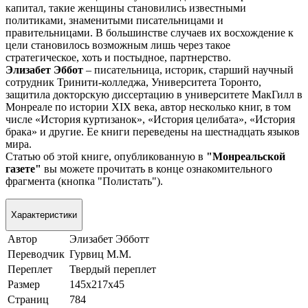
капитал, такие женщины становились известными
политиками, знаменитыми писательницами и
правительницами. В большинстве случаев их восхождение к
цели становилось возможным лишь через такое
стратегическое, хоть и постыдное, партнерство.
Элизабет Эббот
– писательница, историк, старший научный
сотрудник Тринити-колледжа, Университета Торонто,
защитила докторскую диссертацию в университете МакГилл в
Монреале по истории XIX века, автор несколько книг, в том
числе «История куртизанок», «История целибата», «История
брака» и другие. Ее книги переведены на шестнадцать языков
мира.
Статью об этой книге, опубликованную в
"Монреальской
газете"
вы можете прочитать в конце ознакомительного
фрагмента (кнопка "Полистать").
Характеристики
Автор
Элизабет Эбботт
Переводчик
Гурвиц М.М.
Переплет
Твердый переплет
Размер
145х217х45
Страниц
784