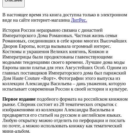
Описание
В настоящее время эта книга доступна только в электронном
виде на сайте интернет-магазина
ЛитРес.
История России неразрывно связана с династией
Императорского Дома Романовых. Частная жизнь семьи
Романовых, соединивших в себе крови многих Высочайших
Дворов Европы, всегда вызывала огромный интерес.
Костюмы и украшения Великих княгинь, Княжон и
Императрицы были продиктованы главенствующими
модными тенденциями своего времени. Лучшие дома моды
Европы шили платья для этих Августейших Особ. Одним из
главных поставщиков Императорского дома был парижский
Дом Haute Couture «Ворт». Фотографии этого выпуска из
коллекции Александра Васильева – дань уважения, которую
испытывает современная России к своей истории и культуре.
Первое издание
подобного формата на российском книжном
рынке. Сборник состоит из 28 тематических открыток с
изображениями из коллекции Александра Васильева и
предваряется его статьей на русском и английском языках.
Любую открытку можно отделить по перфорации и послать
по почте, а можно использовать книжку как тематический
мини-альбом.