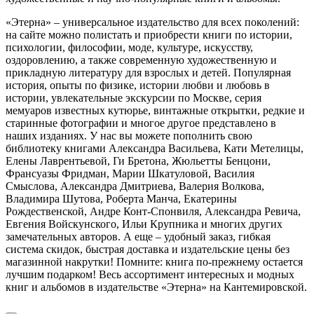
«Этерна» – универсальное издательство для всех поколений:
на сайте можно полистать и приобрести книги по истории,
психологии, философии, моде, культуре, искусству,
оздоровлению, а также современную художественную и
прикладную литературу для взрослых и детей. Популярная
история, опыты по физике, истории любви и любовь в
истории, увлекательные экскурсии по Москве, серия
мемуаров известных кутюрье, винтажные открытки, редкие и
старинные фотографии и многое другое представлено в
наших изданиях. У нас вы можете пополнить свою
библиотеку книгами Александра Васильева, Кати Метелицы,
Елены Лаврентьевой, Ги Бретона, Жюльетты Бенцони,
Франсуазы Фридман, Марии Шкатуловой, Василия
Смыслова, Александра Дмитриева, Валерия Волкова,
Владимира Шутова, Роберта Манча, Екатерины
Рождественской, Андре Конт-Спонвиля, Александра Ревича,
Евгения Войскунского, Ильи Крупника и многих других
замечательных авторов. А еще – удобный заказ, гибкая
система скидок, быстрая доставка и издательские цены без
магазинной накрутки! Помните: книга по-прежнему остается
лучшим подарком! Весь ассортимент интересных и модных
книг и альбомов в издательстве «Этерна» на Кантемировской.