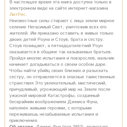
В настоящее время эта книга доступна только в
электронном виде на сайте интернет-магазина
ЛитРес.
Неизвестные силы стирают с лица земли мирное
селение Негасимый Свет, уничтожив всех его
жителей. Им приказано оставить в живых только
двоих детей Роуна и Стоув, брата и сестру.
Стоув похищают, а пятнадцатилетний Роун
оказывается в общине так называемых братьев.
Пройдя многие испытания и повзрослев, мальчик
начинает догадываться о своем особом даре.
Чтобы найти убийц своих близких и разыскать
сестру, он отправляется в опасные таинственные
странствия Это увлекательный, мистический,
причудливый, угрожающий мир на Земле после
ужасной мировой Катастрофы, созданный
бескрайним воображением Дэнниса Фуна,
наполнен живыми героями, с которыми
переживаешь незабываемые испытания и
приключения.
Об авторе
: Дэннис Фун (род.1951), драматург,