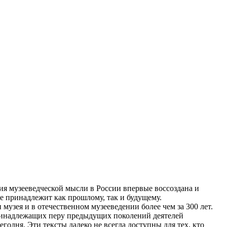
я музееведческой мысли в России впервые воссоздана и
ре принадлежит как прошлому, так и будущему.
узея и в отечественном музееведении более чем за 300 лет.
ринадлежащих перу предыдущих поколений деятелей
одня. Эти тексты далеко не всегда доступны для тех, кто