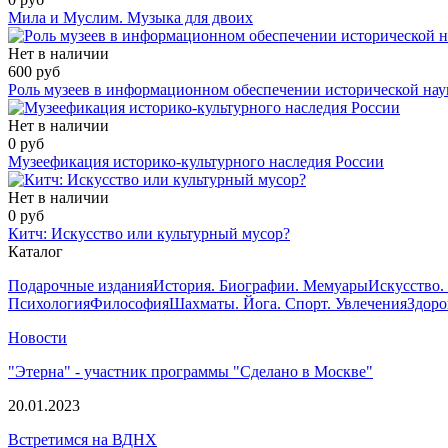
Мила и Муслим. Музыка для двоих
Нет в наличии
600 руб
Роль музеев в информационном обеспечении исторической нау
Нет в наличии
0 руб
Музеефикация историко-культурного наследия России
Нет в наличии
0 руб
Китч: Искусство или культурный мусор?
Каталог
Подарочные издания
История. Биографии. Мемуары
Искусство.
Психология
Философия
Шахматы. Йога. Спорт. Увлечения
Здоро
Новости
"Этерна" - участник программы "Сделано в Москве"
20.01.2023
Встретимся на ВДНХ