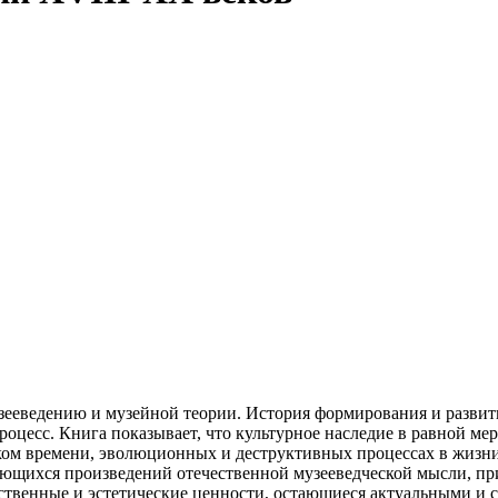
ееведению и музейной теории. История формирования и развити
оцесс. Книга показывает, что культурное наследие в равной ме
ом времени, эволюционных и деструктивных процессах в жизни м
ющихся произведений отечественной музееведческой мысли, п
венные и эстетические ценности, остающиеся актуальными и сег