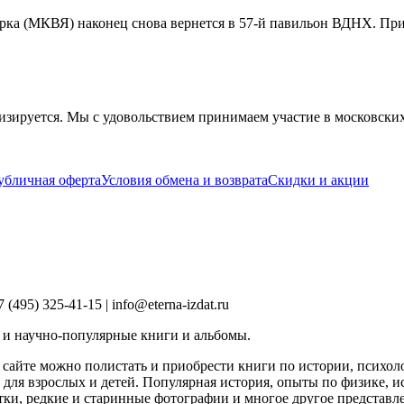
рка (МКВЯ) наконец снова вернется в 57-й павильон ВДНХ. При
изируется. Мы с удовольствием принимаем участие в московски
убличная оферта
Условия обмена и возврата
Скидки и акции
495) 325-41-15 | info@eterna-izdat.ru
 и научно-популярные книги и альбомы.
 сайте можно полистать и приобрести книги по истории, психоло
ля взрослых и детей. Популярная история, опыты по физике, и
ки, редкие и старинные фотографии и многое другое представл