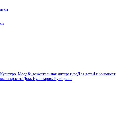
ки
 Культура. Мода
Художественная литература
Для детей и юношест
вье и красота
Дом. Кулинария. Рукоделие