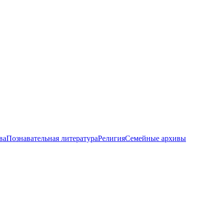
ва
Познавательная литература
Религия
Семейные архивы