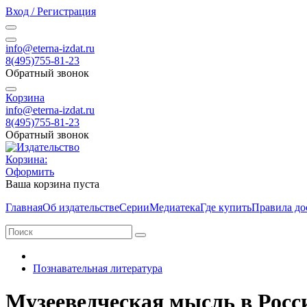
Вход / Регистрация
info@eterna-izdat.ru
8(495)755-81-23
Обратный звонок
Корзина
info@eterna-izdat.ru
8(495)755-81-23
Обратный звонок
Корзина:
Оформить
Ваша корзина пуста
Главная
Об издательстве
Серии
Медиатека
Где купить
Правила до
Познавательная литература
Музееведческая мысль в Росс