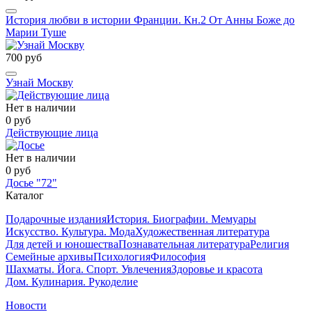
История любви в истории Франции. Кн.2 От Анны Боже до
Марии Туше
700 руб
Узнай Москву
Нет в наличии
0 руб
Действующие лица
Нет в наличии
0 руб
Досье "72"
Каталог
Подарочные издания
История. Биографии. Мемуары
Искусство. Культура. Мода
Художественная литература
Для детей и юношества
Познавательная литература
Религия
Семейные архивы
Психология
Философия
Шахматы. Йога. Спорт. Увлечения
Здоровье и красота
Дом. Кулинария. Рукоделие
Новости