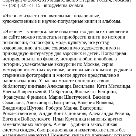
+7 (495) 325-41-15 | info@eterna-izdat.ru
«Этерна» издает познавательные, подарочные,
художественные и научно-популярные книги и альбомы.
«Этерна» – универсальное издательство для всех поколений:
на сайте можно полистать и приобрести книги по истории,
психологии, философии, моде, культуре, искусству,
оздоровлению, а также современную художественную и
прикладную литературу для взрослых и детей. Популярная
история, опыты по физике, истории любви и любовь в
истории, увлекательные экскурсии по Москве, серия
мемуаров известных кутюрье, винтажные открытки, редкие и
старинные фотографии и многое другое представлено в
наших изданиях. У нас вы можете пополнить свою
библиотеку книгами Александра Васильева, Кати Метелицы,
Елены Лаврентьевой, Ги Бретона, Жюльетты Бенцони,
Франсуазы Фридман, Марии Шкатуловой, Василия
Смыслова, Александра Дмитриева, Валерия Волкова,
Владимира Шутова, Роберта Манча, Екатерины
Рождественской, Андре Конт-Спонвиля, Александра Ревича,
Евгения Войскунского, Ильи Крупника и многих других
замечательных авторов. А еще – удобный заказ, гибкая
система скидок, быстрая доставка и издательские цены без
магазинной накрутки! Помните: книга по-прежнему остается