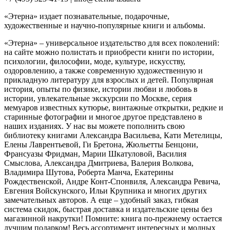
«Этерна» издает познавательные, подарочные,
художественные и научно-популярные книги и альбомы.
«Этерна» – универсальное издательство для всех поколений:
на сайте можно полистать и приобрести книги по истории,
психологии, философии, моде, культуре, искусству,
оздоровлению, а также современную художественную и
прикладную литературу для взрослых и детей. Популярная
история, опыты по физике, истории любви и любовь в
истории, увлекательные экскурсии по Москве, серия
мемуаров известных кутюрье, винтажные открытки, редкие и
старинные фотографии и многое другое представлено в
наших изданиях. У нас вы можете пополнить свою
библиотеку книгами Александра Васильева, Кати Метелицы,
Елены Лаврентьевой, Ги Бретона, Жюльетты Бенцони,
Франсуазы Фридман, Марии Шкатуловой, Василия
Смыслова, Александра Дмитриева, Валерия Волкова,
Владимира Шутова, Роберта Манча, Екатерины
Рождественской, Андре Конт-Спонвиля, Александра Ревича,
Евгения Войскунского, Ильи Крупника и многих других
замечательных авторов. А еще – удобный заказ, гибкая
система скидок, быстрая доставка и издательские цены без
магазинной накрутки! Помните: книга по-прежнему остается
лучшим подарком! Весь ассортимент интересных и модных