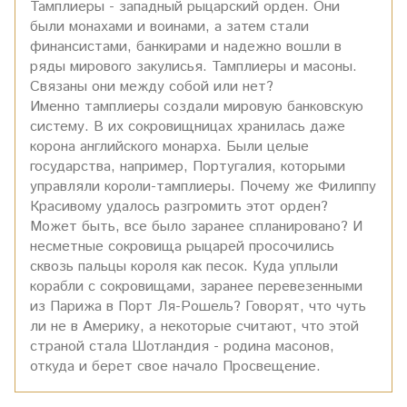
Тамплиеры - западный рыцарский орден. Они
были монахами и воинами, а затем стали
финансистами, банкирами и надежно вошли в
ряды мирового закулисья. Тамплиеры и масоны.
Связаны они между собой или нет?
Именно тамплиеры создали мировую банковскую
систему. В их сокровищницах хранилась даже
корона английского монарха. Были целые
государства, например, Португалия, которыми
управляли короли-тамплиеры. Почему же Филиппу
Красивому удалось разгромить этот орден?
Может быть, все было заранее спланировано? И
несметные сокровища рыцарей просочились
сквозь пальцы короля как песок. Куда уплыли
корабли с сокровищами, заранее перевезенными
из Парижа в Порт Ля-Рошель? Говорят, что чуть
ли не в Америку, а некоторые считают, что этой
страной стала Шотландия - родина масонов,
откуда и берет свое начало Просвещение.