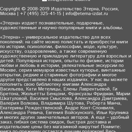
Copyright © 2008-2019 Издательство Этерна, Россия,
Москва | +7 (495) 325-41-15 | info@eterna-izdat.ru
«Этерна» издает познавательные, подарочные,
художественные и научно-популярные книги и альбомы.
«Этерна» – универсальное издательство для всех
поколений: на сайте можно полистать и приобрести книги
по истории, психологии, философии, моде, культуре,
искусству, оздоровлению, а также современную
художественную и прикладную литературу для взрослых и
детей. Популярная история, опыты по физике, истории
любви и любовь в истории, увлекательные экскурсии по
Москве, серия мемуаров известных кутюрье, винтажные
открытки, редкие и старинные фотографии и многое
другое представлено в наших изданиях. У нас вы можете
пополнить свою библиотеку книгами Александра
Васильева, Кати Метелицы, Елены Лаврентьевой, Ги
Бретона, Жюльетты Бенцони, Франсуазы Фридман, Марии
Шкатуловой, Василия Смыслова, Александра Дмитриева,
Валерия Волкова, Владимира Шутова, Роберта Манча,
Екатерины Рождественской, Андре Конт-Спонвиля,
Александра Ревича, Евгения Войскунского, Ильи Крупника
и многих других замечательных авторов. А еще – удобный
заказ, гибкая система скидок, быстрая доставка и
издательские цены без магазинной накрутки! Помните:
книга по-прежнему остается лучшим подарком! Весь