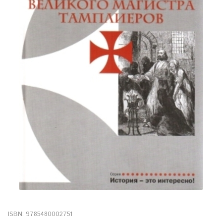
ISBN:
9785480002751