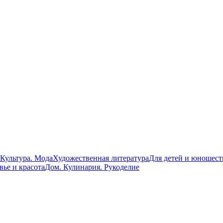
 Культура. Мода
Художественная литература
Для детей и юношест
вье и красота
Дом. Кулинария. Рукоделие