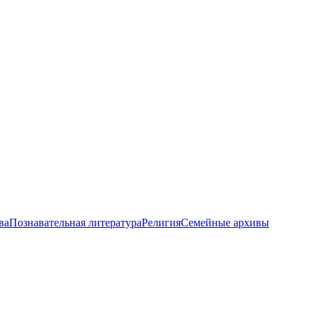
ва
Познавательная литература
Религия
Семейные архивы