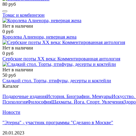
80 руб
Томас и комбинезон
Нет в наличии
0 руб
Королева Алиенора, неверная жена
Нет в наличии
0 руб
Сербские поэты ХХ века: Комментированная антология
Нет в наличии
50 руб
Сладкий стол. Торты, птифуры, десерты и коктейли
Каталог
Подарочные издания
История. Биографии. Мемуары
Искусство.
Психология
Философия
Шахматы. Йога. Спорт. Увлечения
Здоро
Новости
"Этерна" - участник программы "Сделано в Москве"
20.01.2023