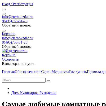
Вход / Регистрация
info@eterna-izdat.ru
8(495)755-81-23
Обратный звонок
Корзина
info@eterna-izdat.ru
8(495)755-81-23
Обратный звонок
Корзина:
Оформить
Ваша корзина пуста
Главная
Об издательстве
Серии
Медиатека
Где купить
Правила до
Дом. Кулинария. Рукоделие
Самые любимые комнатные р