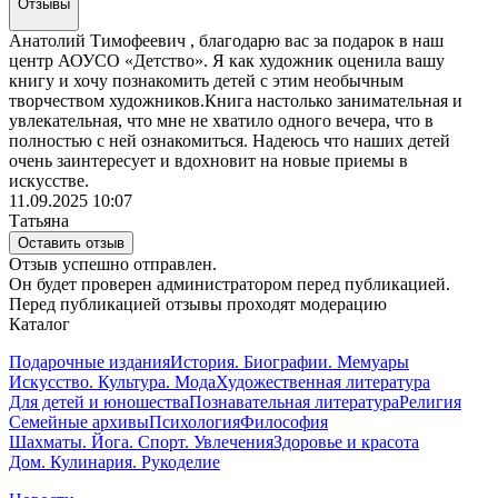
Отзывы
Анатолий Тимофеевич , благодарю вас за подарок в наш
центр АОУСО «Детство». Я как художник оценила вашу
книгу и хочу познакомить детей с этим необычным
творчеством художников.Книга настолько занимательная и
увлекательная, что мне не хватило одного вечера, что в
полностью с ней ознакомиться. Надеюсь что наших детей
очень заинтересует и вдохновит на новые приемы в
искусстве.
11.09.2025 10:07
Татьяна
Оставить отзыв
Отзыв успешно отправлен.
Он будет проверен администратором перед публикацией.
Перед публикацией отзывы проходят модерацию
Каталог
Подарочные издания
История. Биографии. Мемуары
Искусство. Культура. Мода
Художественная литература
Для детей и юношества
Познавательная литература
Религия
Семейные архивы
Психология
Философия
Шахматы. Йога. Спорт. Увлечения
Здоровье и красота
Дом. Кулинария. Рукоделие