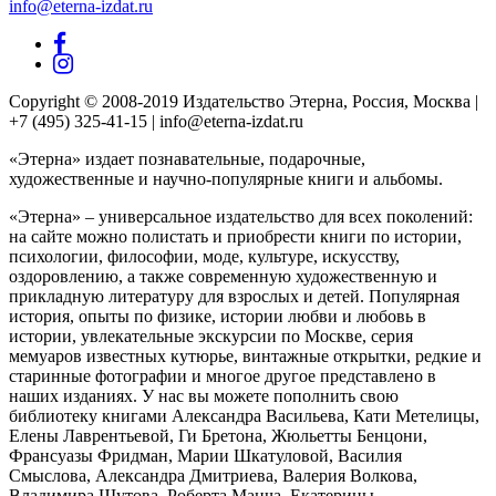
info@eterna-izdat.ru
Copyright © 2008-2019 Издательство Этерна, Россия, Москва |
+7 (495) 325-41-15 | info@eterna-izdat.ru
«Этерна» издает познавательные, подарочные,
художественные и научно-популярные книги и альбомы.
«Этерна» – универсальное издательство для всех поколений:
на сайте можно полистать и приобрести книги по истории,
психологии, философии, моде, культуре, искусству,
оздоровлению, а также современную художественную и
прикладную литературу для взрослых и детей. Популярная
история, опыты по физике, истории любви и любовь в
истории, увлекательные экскурсии по Москве, серия
мемуаров известных кутюрье, винтажные открытки, редкие и
старинные фотографии и многое другое представлено в
наших изданиях. У нас вы можете пополнить свою
библиотеку книгами Александра Васильева, Кати Метелицы,
Елены Лаврентьевой, Ги Бретона, Жюльетты Бенцони,
Франсуазы Фридман, Марии Шкатуловой, Василия
Смыслова, Александра Дмитриева, Валерия Волкова,
Владимира Шутова, Роберта Манча, Екатерины