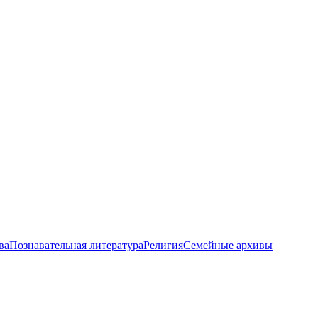
ва
Познавательная литература
Религия
Семейные архивы