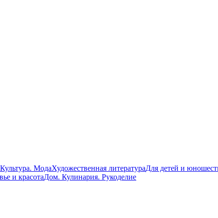
 Культура. Мода
Художественная литература
Для детей и юношест
вье и красота
Дом. Кулинария. Рукоделие