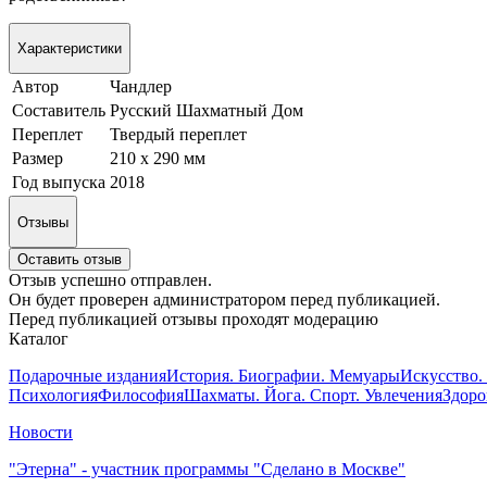
Характеристики
Автор
Чандлер
Составитель
Русский Шахматный Дом
Переплет
Твердый переплет
Размер
210 х 290 мм
Год выпуска
2018
Отзывы
Оставить отзыв
Отзыв успешно отправлен.
Он будет проверен администратором перед публикацией.
Перед публикацией отзывы проходят модерацию
Каталог
Подарочные издания
История. Биографии. Мемуары
Искусство.
Психология
Философия
Шахматы. Йога. Спорт. Увлечения
Здоро
Новости
"Этерна" - участник программы "Сделано в Москве"