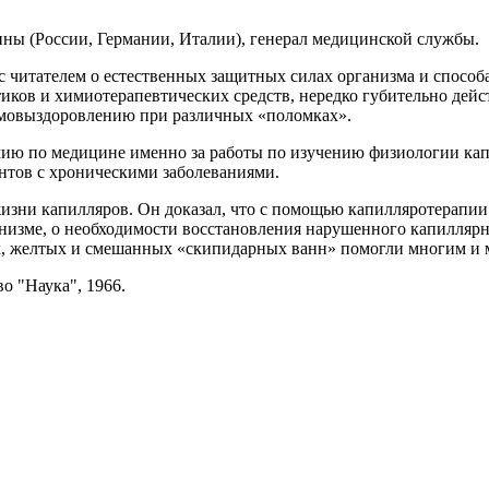
ы (России, Германии, Италии), генерал медицинской службы.
 читателем о естественных защитных силах организма и способ
ков и химиотерапевтических средств, нередко губительно дейс
самовыздоровлению при различных «поломках».
ию по медицине именно за работы по изучению физиологии кап
нтов с хроническими заболеваниями.
жизни капилляров. Он доказал, что с помощью капилляротерапии
анизме, о необходимости восстановления нарушенного капиллярно
х, желтых и смешанных «скипидарных ванн» помогли многим и 
о "Наука", 1966.