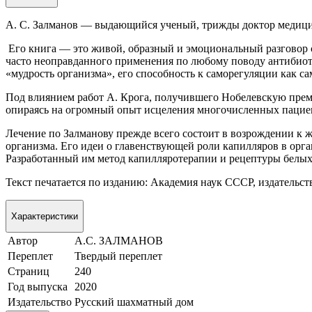
А. С. Залманов — выдающийся ученый, трижды доктор медицин
Его книга — это живой, образный и эмоциональный разговор с
часто неоправданного применения по любому поводу антибиоти
«мудрость организма», его способность к саморегуляции как 
Под влиянием работ А. Крога, получившего Нобелевскую прем
опираясь на огромный опыт исцеления многочисленных пацие
Лечение по Залманову прежде всего состоит в возрождении к 
организма. Его идеи о главенствующей роли капилляров в орг
Разработанный им метод капилляротерапии и рецептуры белы
Текст печатается по изданию: Академия наук СССР, издательств
Характеристики
Автор
А.С. ЗАЛМАНОВ
Переплет
Твердый переплет
Страниц
240
Год выпуска
2020
Издательство
Русский шахматный дом