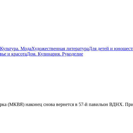
 Культура. Мода
Художественная литература
Для детей и юношест
вье и красота
Дом. Кулинария. Рукоделие
рка (МКВЯ) наконец снова вернется в 57-й павильон ВДНХ. При