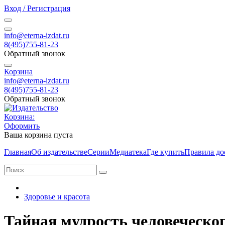
Вход / Регистрация
info@eterna-izdat.ru
8(495)755-81-23
Обратный звонок
Корзина
info@eterna-izdat.ru
8(495)755-81-23
Обратный звонок
Корзина:
Оформить
Ваша корзина пуста
Главная
Об издательстве
Серии
Медиатека
Где купить
Правила до
Здоровье и красота
Тайная мудрость человеческо