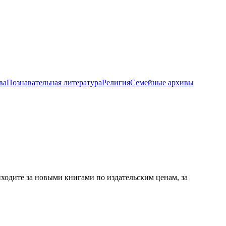
ва
Познавательная литература
Религия
Семейные архивы
ходите за новыми книгами по издательским ценам, за