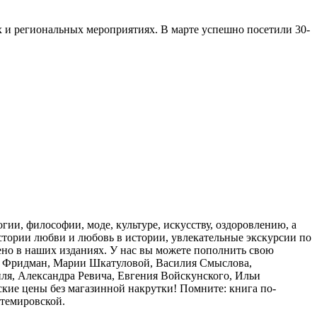
х и региональных мероприятиях. В марте успешно посетили 30-
гии, философии, моде, культуре, искусству, оздоровлению, а
стории любви и любовь в истории, увлекательные экскурсии по
ено в наших изданиях. У нас вы можете пополнить свою
ы Фридман, Марии Шкатуловой, Василия Смыслова,
ля, Александра Ревича, Евгения Войскунского, Ильи
ьские цены без магазинной накрутки! Помните: книга по-
нтемировской.