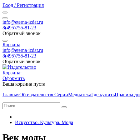
Вход / Регистрация
info@eterna-izdat.ru
8(495)755-81-23
Обратный звонок
Корзина
info@eterna-izdat.ru
8(495)755-81-23
Обратный звонок
Корзина:
Оформить
Ваша корзина пуста
Главная
Об издательстве
Серии
Медиатека
Где купить
Правила до
Искусство. Культура. Мода
Век моды