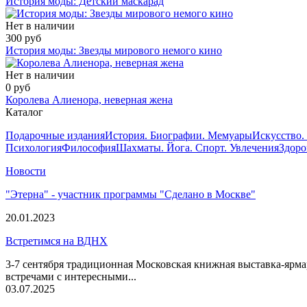
История моды: Детский маскарад
Нет в наличии
300 руб
История моды: Звезды мирового немого кино
Нет в наличии
0 руб
Королева Алиенора, неверная жена
Каталог
Подарочные издания
История. Биографии. Мемуары
Искусство.
Психология
Философия
Шахматы. Йога. Спорт. Увлечения
Здоро
Новости
"Этерна" - участник программы "Сделано в Москве"
20.01.2023
Встретимся на ВДНХ
3-7 сентября традиционная Московская книжная выставка-ярма
встречами с интересными...
03.07.2025