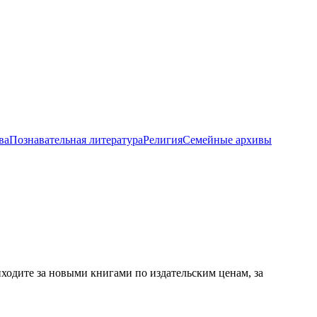
ва
Познавательная литература
Религия
Семейные архивы
ходите за новыми книгами по издательским ценам, за