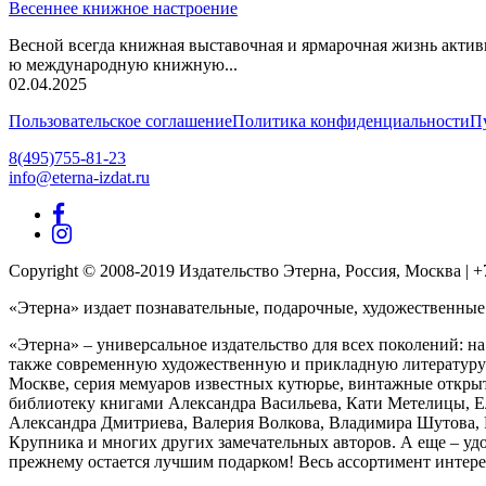
Весеннее книжное настроение
Весной всегда книжная выставочная и ярмарочная жизнь актив
ю международную книжную...
02.04.2025
Пользовательское соглашение
Политика конфиденциальности
П
8(495)755-81-23
info@eterna-izdat.ru
Copyright © 2008-2019 Издательство Этерна, Россия, Москва | +7 (
«Этерна» издает познавательные, подарочные, художественные
«Этерна» – универсальное издательство для всех поколений: на
также современную художественную и прикладную литературу д
Москве, серия мемуаров известных кутюрье, винтажные открыт
библиотеку книгами Александра Васильева, Кати Метелицы, 
Александра Дмитриева, Валерия Волкова, Владимира Шутова, 
Крупника и многих других замечательных авторов. А еще – удо
прежнему остается лучшим подарком! Весь ассортимент интере