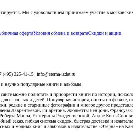
изируется. Мы с удовольствием принимаем участие в московски
убличная оферта
Условия обмена и возврата
Скидки и акции
495) 325-41-15 | info@eterna-izdat.ru
 и научно-популярные книги и альбомы.
 сайте можно полистать и приобрести книги по истории, психоло
ля взрослых и детей. Популярная история, опыты по физике, и
ки, редкие и старинные фотографии и многое другое представл
Елены Лаврентьевой, Ги Бретона, Жюльетты Бенцони, Франсуаз
Роберта Манча, Екатерины Рождественской, Андре Конт-Спонви
бный заказ, гибкая система скидок, быстрая доставка и издател
сных и модных книг и альбомов в издательстве «Этерна» на Ка