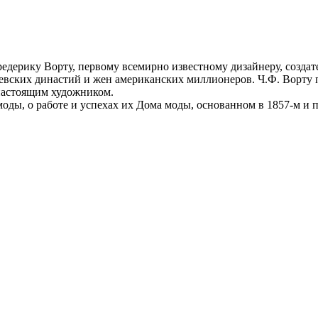
едерику Ворту, первому всемирно известному дизайнеру, создат
вских династий и жен американских миллионеров. Ч.Ф. Ворту п
настоящим художником.
оды, о работе и успехах их Дома моды, основанном в 1857-м и п