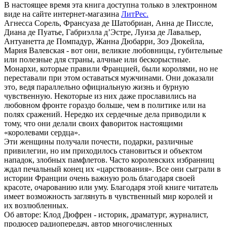
В настоящее время эта книга доступна только в электронном
виде на сайте интернет-магазина
ЛитРес.
Агнесса Сорель, Франсуаза де Шатобриан, Анна де Писсле,
Диана де Пуатье, Габриэлла д’Эстре, Луиза де Лавальер,
Антуанетта де Помпадур, Жанна Дюбарри, Зоэ Дюкейла,
Мария Валевская - вот они, великие любовницы, губительные
или полезные для страны, алчные или бескорыстные.
Монархи, которые правили Францией, были королями, но не
переставали при этом оставаться мужчинами. Они доказали
это, ведя параллельно официальную жизнь и бурную
чувственную. Некоторые из них даже прославились на
любовном фронте гораздо больше, чем в политике или на
полях сражений. Нередко их сердечные дела приводили к
тому, что они делали своих фавориток настоящими
«королевами сердца».
Эти женщины получали почести, подарки, различные
привилегии, но им приходилось становиться и объектом
нападок, злобных памфлетов. Часто королевских избранниц
ждал печальный конец их «царствования». Все они сыграли в
истории Франции очень важную роль благодаря своей
красоте, очарованию или уму. Благодаря этой книге читатель
имеет возможность заглянуть в чувственный мир королей и
их возлюбленных.
Об авторе: Клод Дюфрен - историк, драматург, журналист,
продюсер радиопередач, автор многочисленных