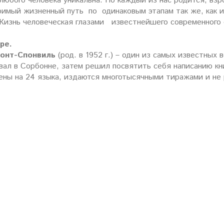
любого человека уникальна. Но каждый из нас родится, вз
римый жизненный путь по одинаковым этапам так же, как и
Жизнь человеческая глазами известнейшего современного
ре.
онт-Спонвиль
(род. в 1952 г.) – один из самых известны
ал в Сорбонне, затем решил посвятить себя написанию кни
ены на 24 языка, издаются многотысячными тиражами и не 