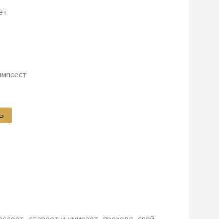
ет
импсест
Ь