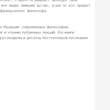
рослеет, стареет и умирает, проходя свой
 все люди, жившие до нас, и как те, кто придет
 французского философа.
х во Франции современных философов,
г и чтению публичных лекций. Его книги
раз входили в десятку бестселлеров последних