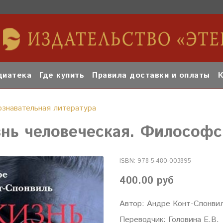
иатека
Где купить
Правила доставки и оплаты
К
ознавательная литература
нь человеческая. Философс
ISBN:
978-5-480-003895
400.00 руб
Автор: Андре Конт-Спонви
Переводчик: Головина Е.В.