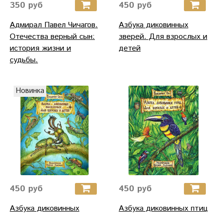
350 руб
450 руб
Адмирал Павел Чичагов.
Азбука диковинных
Отечества верный сын:
зверей. Для взрослых и
история жизни и
детей
судьбы.
Новинка
450 руб
450 руб
Азбука диковинных
Азбука диковинных птиц