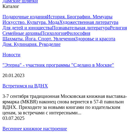
Дамские шляпки
Каталог
Подарочные издания
История. Биографии. Мемуары
Искусство. Культура. Мода
Художественная литература
Для детей и юношества
Познавательная литература
Религия
Семейные архивы
Психология
Философия
Шахматы. Йога. Спорт. Увлечения
Здоровье и красота
Дом. Кулинария. Рукоделие
Новости
"Этерна" - участник программы "Сделано в Москве"
20.01.2023
Встретимся на ВДНХ
3-7 сентября традиционная Московская книжная выставка-
ярмарка (МКВЯ) наконец снова вернется в 57-й павильон
ВДНХ. Приходите за новыми книгами по издательским
ценам, за встречами с интересными...
03.07.2025
Весеннее книжное настроение