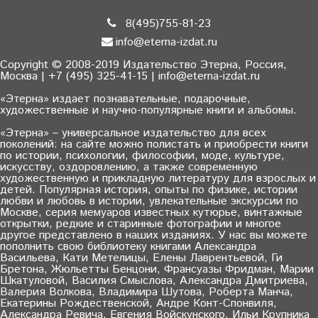
8(495)755-81-23
info@eterna-izdat.ru
Copyright © 2008-2019 Издательство Этерна, Россия,
Москва | +7 (495) 325-41-15 | info@eterna-izdat.ru
«Этерна» издает познавательные, подарочные,
художественные и научно-популярные книги и альбомы.
«Этерна» – универсальное издательство для всех
поколений: на сайте можно полистать и приобрести книги
по истории, психологии, философии, моде, культуре,
искусству, оздоровлению, а также современную
художественную и прикладную литературу для взрослых и
детей. Популярная история, опыты по физике, истории
любви и любовь в истории, увлекательные экскурсии по
Москве, серия мемуаров известных кутюрье, винтажные
открытки, редкие и старинные фотографии и многое
другое представлено в наших изданиях. У нас вы можете
пополнить свою библиотеку книгами Александра
Васильева, Кати Метелицы, Елены Лаврентьевой, Ги
Бретона, Жюльетты Бенцони, Франсуазы Фридман, Марии
Шкатуловой, Василия Смыслова, Александра Дмитриева,
Валерия Волкова, Владимира Шутова, Роберта Манча,
Екатерины Рождественской, Андре Конт-Спонвиля,
Александра Ревича, Евгения Войскунского, Ильи Крупника