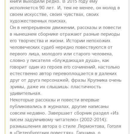
книги выходили редко. В 2015 году ему
исполняется 90 лет. И, тем не менее, он молод в
своем искусстве, своих чувствах, своих
художественных поисках.
Он в непрерывном движении, рассказы и повести
в нынешнем сборнике отражают разные периоды
его творчества и жизни. Истории непохожих
человеческих судеб нередко повествуются от
первого лица, молодого или старого человека,
словно у писателя «блуждающая душа», как
говорит один из героев его сочинений, настолько
естественно автор перевоплощается в далеких
друг от друга персонажей, фразы Крупника очень
зримы, даже их слышишь: пластичность
удивительная.
Некоторые рассказы и повести впервые
публиковались в журналах, другие написаны
совсем недавно. Завершает сборник раздел «Из
писем задумчивому читателю» (2002-2014):
размышления автора о стиле Лермонтова, Гоголя
в «Петербургских повестях», Гаршина, о