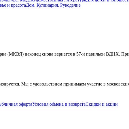
вье и красота
Дом. Кулинария. Рукоделие
рка (МКВЯ) наконец снова вернется в 57-й павильон ВДНХ. При
изируется. Мы с удовольствием принимаем участие в московски
убличная оферта
Условия обмена и возврата
Скидки и акции