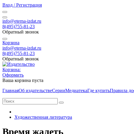
Вход / Регистрация
info@eterna-izdat.ru
8(495)755-81-23
Обратный звонок
Корзина
info@eterna-izdat.ru
8(495)755-81-23
Обратный звонок
Корзина:
Оформить
Ваша корзина пуста
Главная
Об издательстве
Серии
Медиатека
Где купить
Правила до
Художественная литература
Время жалеть