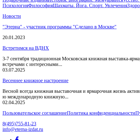
Психология
Философия
Шахматы. Йога. Спорт. Увлечения
Здоро
Новости
"Этерна" - участник программы "Сделано в Москве"
20.01.2023
Встретимся на ВДНХ
3-7 сентября традиционная Московская книжная выставка-ярма
встречами с интересными...
03.07.2025
Весеннее книжное настроение
Весной всегда книжная выставочная и ярмарочная жизнь актив
ю международную книжную...
02.04.2025
Пользовательское соглашение
Политика конфиденциальности
П
8(495)755-81-23
info@eterna-izdat.ru