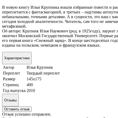
В новую книгу Ильи Крупника вошли избранные повести и расск
переплетается с фантасмагорией, в третьих – ощутимы антиут
небанальными, точными деталями. А в сущности, это наш с в
сегодня холодной аналитичности. Читатель, сам того не замеча
метафизикой.
Об авторе: Крупник Илья Наумович (род. в 1925году), лауреат 
окончил Московский Государственный Университет. Первые рас
его первая книга «Снежный заряд». В конце шестидесятых год
изданы на польском, немецком и французском языках.
Характеристики
Автор
Илья Крупник
Переплет
Твердый переплет
Размер
145х175
Страниц
400
Год выпуска
2010
Отзывы
Оставить отзыв
Отзыв успешно отправлен.