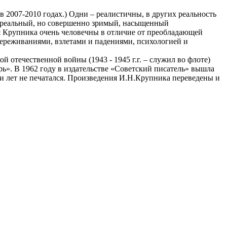
 2007-2010 годах.) Одни – реалистичны, в других реальность
сюрреальный, но совершенно зримый, насыщенный
я Крупника очень человечны в отличие от преобладающей
 переживаниями, взлетами и падениями, психологией и
 отечественной войны (1943 - 1945 г.г. – служил во флоте)
ь». В 1962 году в издательстве «Советский писатель» вышла
и лет не печатался. Произведения И.Н.Крупника переведены и