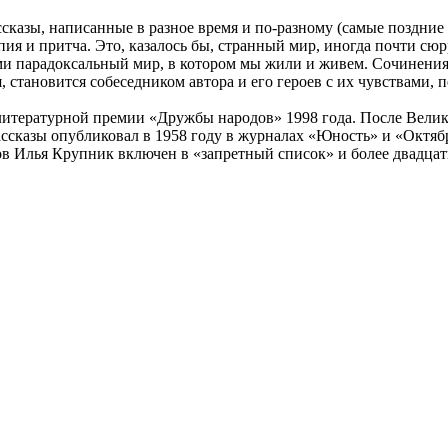
азы, написанные в разное время и по-разному (самые поздние в
опия и притча. Это, казалось бы, странный мир, иногда почти 
ами парадоксальный мир, в котором мы жили и живем. Сочинени
я, становится собеседником автора и его героев с их чувствами,
литературной премии «Дружбы народов» 1998 года. После Великой
сказы опубликовал в 1958 году в журналах «Юность» и «Октябр
ов Илья Крупник включен в «запретный список» и более двадцат