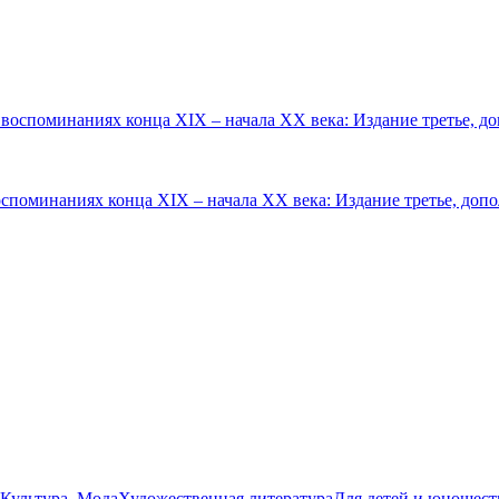
споминаниях конца XIX – начала ХХ века: Издание третье, допо
 Культура. Мода
Художественная литература
Для детей и юношест