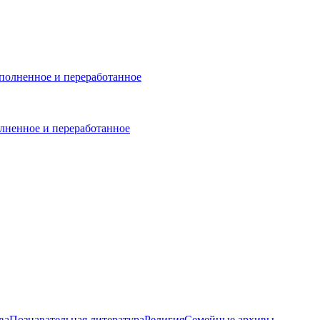
лненное и переработанное
ва
Познавательная литература
Религия
Семейные архивы