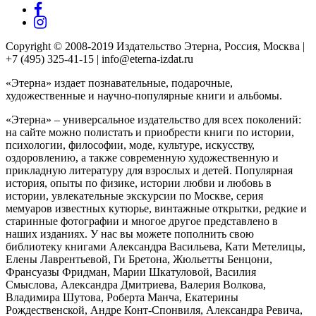
Copyright © 2008-2019 Издательство Этерна, Россия, Москва |
+7 (495) 325-41-15 | info@eterna-izdat.ru
«Этерна» издает познавательные, подарочные,
художественные и научно-популярные книги и альбомы.
«Этерна» – универсальное издательство для всех поколений:
на сайте можно полистать и приобрести книги по истории,
психологии, философии, моде, культуре, искусству,
оздоровлению, а также современную художественную и
прикладную литературу для взрослых и детей. Популярная
история, опыты по физике, истории любви и любовь в
истории, увлекательные экскурсии по Москве, серия
мемуаров известных кутюрье, винтажные открытки, редкие и
старинные фотографии и многое другое представлено в
наших изданиях. У нас вы можете пополнить свою
библиотеку книгами Александра Васильева, Кати Метелицы,
Елены Лаврентьевой, Ги Бретона, Жюльетты Бенцони,
Франсуазы Фридман, Марии Шкатуловой, Василия
Смыслова, Александра Дмитриева, Валерия Волкова,
Владимира Шутова, Роберта Манча, Екатерины
Рождественской, Андре Конт-Спонвиля, Александра Ревича,