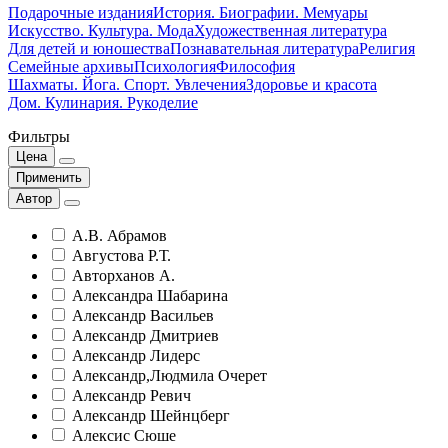
Подарочные издания
История. Биографии. Мемуары
Искусство. Культура. Мода
Художественная литература
Для детей и юношества
Познавательная литература
Религия
Семейные архивы
Психология
Философия
Шахматы. Йога. Спорт. Увлечения
Здоровье и красота
Дом. Кулинария. Рукоделие
Фильтры
Цена
Применить
Автор
А.В. Абрамов
Августова Р.Т.
Авторханов А.
Александра Шабарина
Александр Васильев
Александр Дмитриев
Александр Лидерс
Александр,Людмила Очерет
Александр Ревич
Александр Шейнцберг
Алексис Сюше