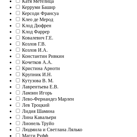
Катя Метелица
Керруми Башир
Керсоди Франсуа
Клео де Мерод
Клод Дюфрен
Клод Фаррер
Ковалевич Г.Е.
Козлов Г.В.
Козлов И.А.
Константин Ривкин
Кочетков А.А.
Кристина Арноти
Крупник И.Н.
Кутузова В. М.
Лаврентьева Е.В.
Ламзин Игорь
Лево-Фернандез Марлен
Лев Троцкий
Лидия Шамина
Лина Кавальери
Лионель Труйо
Людмила и Светлана Лялько
Магги Руфф