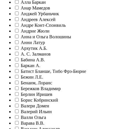
Алла Баркан
Анар Мамедов
Анджей Урбаньчик
Андреев Алексей
Андре Конт-Спонвиль
Андрие Жюли
Анна и Ольга Волошины
Анни Латур
Архутик А.Б.
А. С. Залманов
Бабина А.В.
Баркан А.
Батист Бланше, Тибо Фрэ-Бюрне
Бежин Л.Е.
Бенаим, Лоранс
Бережков Владимир
Берлин Иришев
Борис Кобринский
Валери Домен
Валерий Ильин
Валли Ольга
Варава В.В.
Васькин Александр