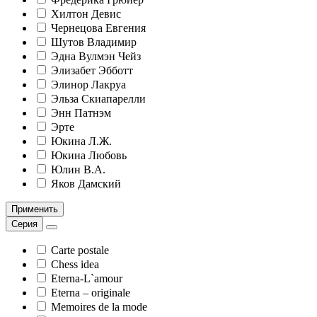
Хилтон Девис
Чернецова Евгения
Шутов Владимир
Эдна Вулмэн Чейз
Элизабет Эбботт
Элинор Лакруа
Эльза Скиапарелли
Энн Патнэм
Эрте
Юкина Л.Ж.
Юкина Любовь
Юлин В.А.
Яков Дамский
Применить
Серия
Carte postale
Chess idea
Eterna-L`amour
Eterna – originale
Mеmoires de la mode