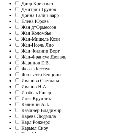
Диор Кристиан
Дмитрий Трунов
Дойна Галич-Барр
Елена Юрова
Жан д*Ормессон
Жан Коломбье
Жан-Мишель Коэн
Жан-Ноэль Лио
Жан Филипп Ворт
Жан-Франсуа Дюваль
Жаринов Е.В.
Жозеф Кессель
Жюльетта Бенцони
Иванова Светлана
Иванов Н.А.
Изабель Ривэр
Илья Крупник
Калинин А.Т.
Каминер Владимир
Карева Людмила
Карл Роджерс
Кармел Сноу