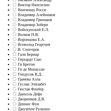
Виктор Нюхтилин
Винченцо Росси
Владимир Алейников
Владимир Гриньков
Владимир Зоберн
Войскунский Е.Л.
Волков П.В.
Воронцова Е.А.
Всеволод Георгиев
В. Снигерев
Гали Бернар
Герхардт Сью
Ги Бретон
Ги де Мопассан
Гондусов В.Д.
Грачева Алла
Гуслан Элизабет
Гюстав Флобер
Даниэль Дефо
Дворников Д.В.
Деннис Фун
Джузеппе Рульони