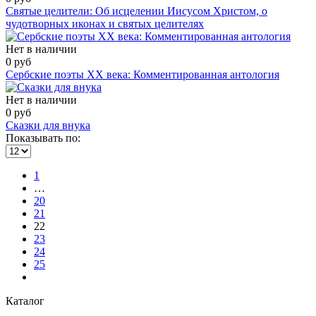
Святые целители: Об исцелении Иисусом Христом, о
чудотворных иконах и святых целителях
Нет в наличии
0 руб
Сербские поэты ХХ века: Комментированная антология
Нет в наличии
0 руб
Сказки для внука
Показывать по:
1
…
20
21
22
23
24
25
Каталог