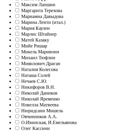
Максим Лапшин
Маргарита Терехова
Мариамна Давыдова
Марина Ленти (итал.)
Мария Каулен
Марлис Штайнер
Матей Казаку
Мийе Ришар
Микель Маривонн
Михаил Тюфлин
Мияилович Драган
Наталия Колесова
Наташа Солей
Нечаев С.Ю.
Никифоров В.Н.
Николай Даников
Николай Яременко
Новелла Матвеева
Нюридсани Мишель
Овчинников А.А.
О.Ивинская, И.Емельянова
Олег Кассини