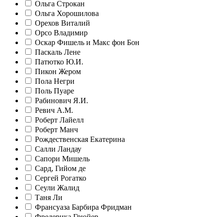
Ольга Строкан
Ольга Хорошилова
Орехов Виталий
Орсо Владимир
Оскар Фишель и Макс фон Бон
Паскаль Лене
Патютко Ю.И.
Пикон Жером
Пола Негри
Поль Пуаре
Рабинович Я.И.
Ревич А.М.
Роберт Лайелл
Роберт Манч
Рождественская Екатерина
Салли Ландау
Сапори Мишель
Сард, Гийом де
Сергей Рогатко
Сеули Жалид
Таня Ли
Франсуаза Барбира Фридман
Фредерика Грюйер