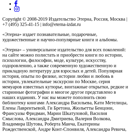
Copyright © 2008-2019 Издательство Этерна, Россия, Москва |
+7 (495) 325-41-15 | info@eterna-izdat.ru
«Этерна» издает познавательные, подарочные,
художественные и научно-популярные книги и альбомы.
«Этерна» – универсальное издательство для всех поколений:
на сайте можно полистать и приобрести книги по истории,
психологии, философии, моде, культуре, искусству,
оздоровлению, а также современную художественную и
прикладную литературу для взрослых и детей. Популярная
история, опыты по физике, истории любви и любовь в
истории, увлекательные экскурсии по Москве, серия
мемуаров известных кутюрье, винтажные открытки, редкие и
старинные фотографии и многое другое представлено в
наших изданиях. У нас вы можете пополнить свою
библиотеку книгами Александра Васильева, Кати Метелицы,
Елены Лаврентьевой, Ги Бретона, Жюльетты Бенцони,
Франсуазы Фридман, Марии Шкатуловой, Василия
Смыслова, Александра Дмитриева, Валерия Волкова,
Владимира Шутова, Роберта Манча, Екатерины
Рождественской, Андре Конт-Спонвиля, Александра Ревича,