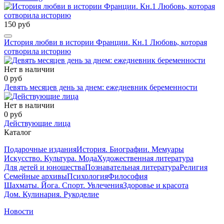
150 руб
История любви в истории Франции. Кн.1 Любовь, которая
сотворила историю
Нет в наличии
0 руб
Девять месяцев день за днем: ежедневник беременности
Нет в наличии
0 руб
Действующие лица
Каталог
Подарочные издания
История. Биографии. Мемуары
Искусство. Культура. Мода
Художественная литература
Для детей и юношества
Познавательная литература
Религия
Семейные архивы
Психология
Философия
Шахматы. Йога. Спорт. Увлечения
Здоровье и красота
Дом. Кулинария. Рукоделие
Новости