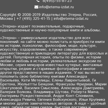
8(495)755-81-23
info@eterna-izdat.ru
Copyright © 2008-2019 Издательство Этерна, Россия,
Москва | +7 (495) 325-41-15 | info@eterna-izdat.ru
«Этерна» издает познавательные, подарочные,
художественные и научно-популярные книги и альбомы.
«Этерна» – универсальное издательство для всех
поколений: на сайте можно полистать и приобрести книги
по истории, психологии, философии, моде, культуре,
искусству, оздоровлению, а также современную
художественную и прикладную литературу для взрослых и
детей. Популярная история, опыты по физике, истории
любви и любовь в истории, увлекательные экскурсии по
Москве, серия мемуаров известных кутюрье, винтажные
открытки, редкие и старинные фотографии и многое
другое представлено в наших изданиях. У нас вы можете
пополнить свою библиотеку книгами Александра
Васильева, Кати Метелицы, Елены Лаврентьевой, Ги
Бретона, Жюльетты Бенцони, Франсуазы Фридман, Марии
Шкатуловой, Василия Смыслова, Александра Дмитриева,
Валерия Волкова, Владимира Шутова, Роберта Манча,
Екатерины Рождественской, Андре Конт-Спонвиля,
Александра Ревича, Евгения Войскунского, Ильи Крупника
и многих других замечательных авторов. А еще – удобный
заказ, гибкая система скидок, быстрая доставка и