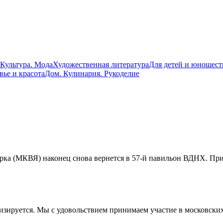
 Культура. Мода
Художественная литература
Для детей и юношест
вье и красота
Дом. Кулинария. Рукоделие
рка (МКВЯ) наконец снова вернется в 57-й павильон ВДНХ. При
изируется. Мы с удовольствием принимаем участие в московски