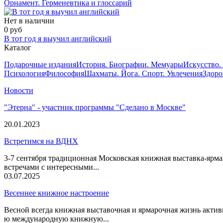
Орнамент. Герменевтика и глоссарий
Нет в наличии
0 руб
В тот год я выучил английский
Каталог
Подарочные издания
История. Биографии. Мемуары
Искусство.
Психология
Философия
Шахматы. Йога. Спорт. Увлечения
Здоро
Новости
"Этерна" - участник программы "Сделано в Москве"
20.01.2023
Встретимся на ВДНХ
3-7 сентября традиционная Московская книжная выставка-ярма
встречами с интересными...
03.07.2025
Весеннее книжное настроение
Весной всегда книжная выставочная и ярмарочная жизнь актив
ю международную книжную...